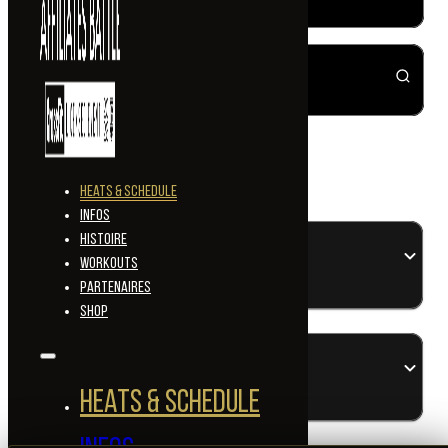
Heats & Schedule
Infos
Histoire
Workouts
Partenaires
SHOP
Heats & Schedule