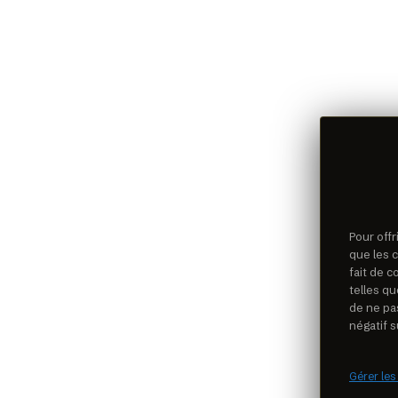
Pour offr
que les 
fait de 
telles qu
de ne pa
négatif s
Gérer les