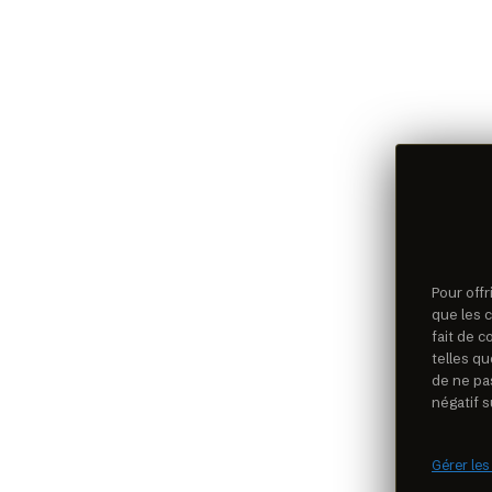
Pour offr
que les 
fait de 
telles qu
de ne pa
négatif s
Gérer les