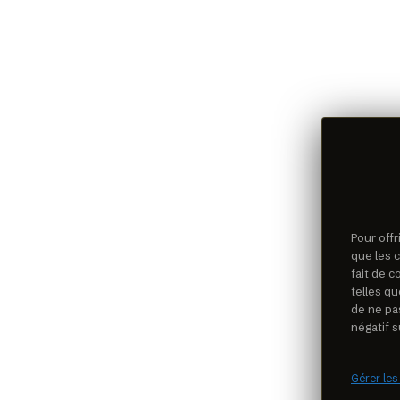
Pour offr
que les 
fait de 
telles qu
de ne pa
négatif s
Gérer les